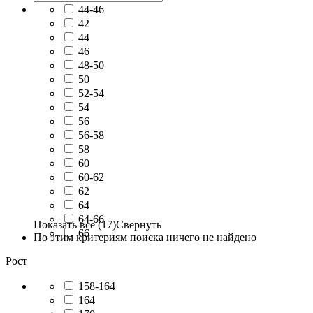
44-46
42
44
46
48-50
50
52-54
54
56
56-58
58
60
60-62
62
64
64-66
Показать все (17)
Свернуть
66
По этим критериям поиска ничего не найдено
Рост
158-164
164