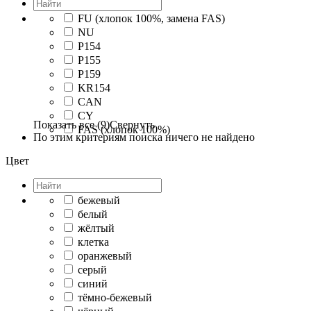
FU (хлопок 100%, замена FAS)
NU
P154
P155
P159
KR154
CAN
CY
Показать все (9)
Свернуть
FAS (хлопок 100%)
По этим критериям поиска ничего не найдено
Цвет
бежевый
белый
жёлтый
клетка
оранжевый
серый
синий
тёмно-бежевый