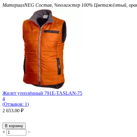
Материал
NEG
Состав, %
полиэстер 100%
Цвета
жёлтый, ор
Жилет утеплённый 791E-TASLAN-75
4
(Отзывов: 1)
2 653.00
₽
В корзину
+
−