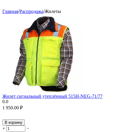
Главная
/
Распродажа
/
Жилеты
Жилет сигнальный утеплённый 515H-NEG-71/77
0.0
1 950.00
₽
В корзину
+
−