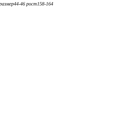
размер
44-46
рост
158-164