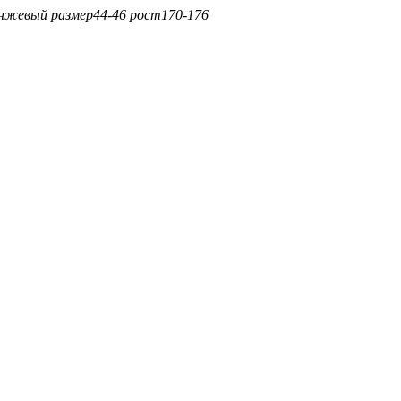
анжевый
размер
44-46
рост
170-176