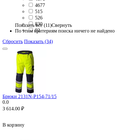
4677
515
526
830
Показать все (11)
Свернуть
92
По этим критериям поиска ничего не найдено
Сбросить
Показать (34)
Брюки 2131N-P154-71/15
0.0
3 614.00
₽
В корзину