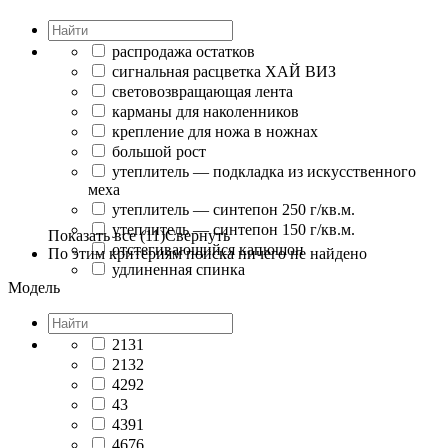
распродажа остатков
сигнальная расцветка ХАЙ ВИЗ
световозвращающая лента
карманы для наколенников
крепление для ножа в ножнах
большой рост
утеплитель — подкладка из искусственного
меха
утеплитель — синтепон 250 г/кв.м.
утеплитель — синтепон 150 г/кв.м.
Показать все (11)
Свернуть
отстегивающийся капюшон
По этим критериям поиска ничего не найдено
удлиненная спинка
Модель
2131
2132
4292
43
4391
4676