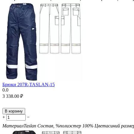
Брюки 207R-TASLAN-15
0.0
3 338.00
₽
В корзину
+
−
Материал
Taslan
Состав, %
полиэстер 100%
Цвета
синий
разме