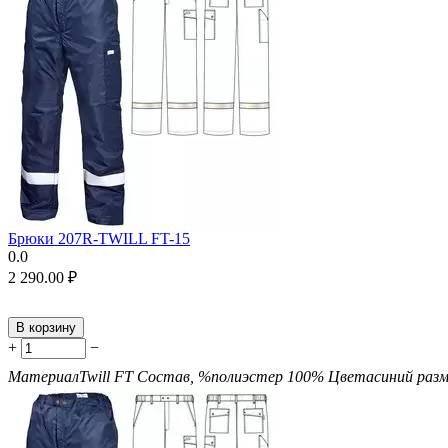
Брюки 207R-TWILL FT-15
0.0
2 290.00
₽
В корзину
+
−
Материал
Twill FT
Состав, %
полиэстер 100%
Цвета
синий
раз