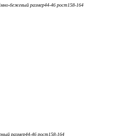
мно-бежевый
размер
44-46
рост
158-164
рный
размер
44-46
рост
158-164