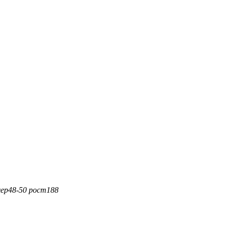
мер
48-50
рост
188