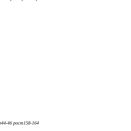
р
44-46
рост
158-164