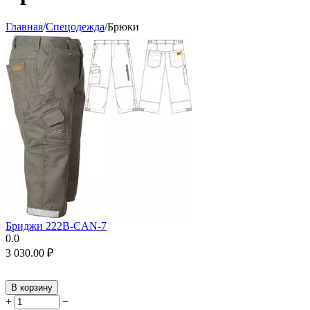
Главная
/
Спецодежда
/
Брюки
Бриджи 222B-CAN-7
0.0
3 030.00
₽
В корзину
+
−