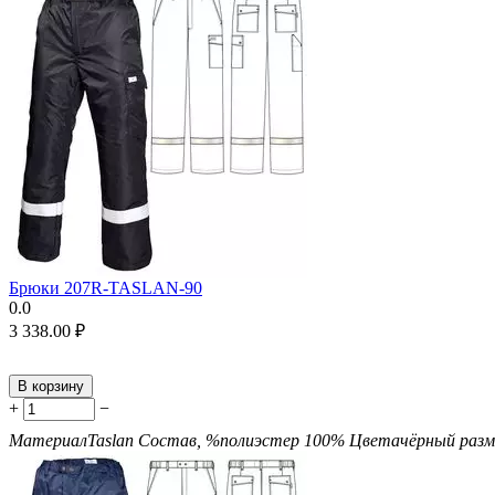
Брюки 207R-TASLAN-90
0.0
3 338.00
₽
В корзину
+
−
Материал
Taslan
Состав, %
полиэстер 100%
Цвета
чёрный
разм