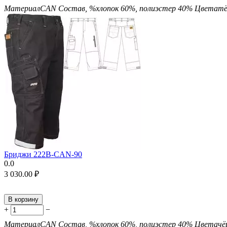
Материал
CAN
Состав, %
хлопок 60%, полиэстер 40%
Цвета
тё
Бриджи 222B-CAN-90
0.0
3 030.00
₽
В корзину
+
−
Материал
CAN
Состав, %
хлопок 60%, полиэстер 40%
Цвета
чё