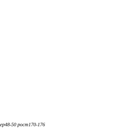
ер
48-50
рост
170-176