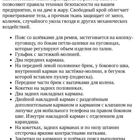
позволяют правила техники безопасности на вашем
предприятии, и на даче в жару. Свободный крой облегчает
проветривание тела, а прочная ткань защищает от заноз,
колючек, случайного укола гвоздя и других механических
воздействий.
Пояс со шлёвками для ремня, застегивается на кнопку-
пуговицу, по бокам петли-шлевки на пуговицах,
которые регулируют объем изделия по талии.
Гульфик с застежкой-молнией.
Два передних кармана.
На передней левой половинке брюк, у бокового шва,
внутренний карман на застёжке-молнии, в бегунок
которой вставлен пуллер (подвеска).
Передние части брюк с вытачками для колена.
Кокетки на задних половинках.
Два задних накладных кармана.
Двойной накладной карман с разделённым
дополнительным карманом и карманом с клапаном на
липучке для мобильного телефона на правом боковом
шве. Изнутри накладной карман с отделением для
карандаша.
На кокетках, задних карманах и по низу штанин
отстрочка яркими контрастными нитками.
Закрепки на карманах и шлёвках пояса выполнены