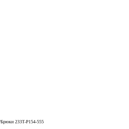
/
Брюки 233T-P154-555