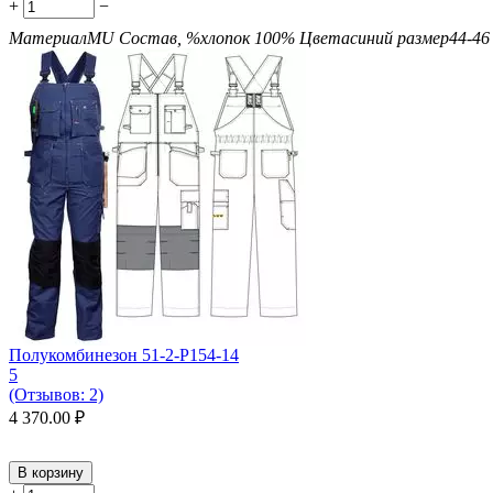
+
−
Материал
MU
Состав, %
хлопок 100%
Цвета
синий
размер
44-46
Полукомбинезон 51-2-P154-14
5
(Отзывов: 2)
4 370.00
₽
В корзину