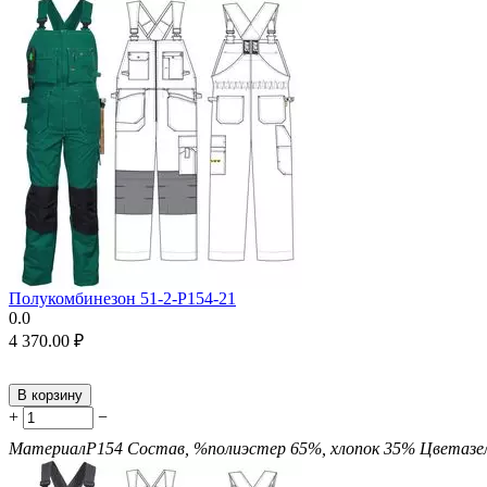
Полукомбинезон 51-2-P154-21
0.0
4 370.00
₽
В корзину
+
−
Материал
P154
Состав, %
полиэстер 65%, хлопок 35%
Цвета
з