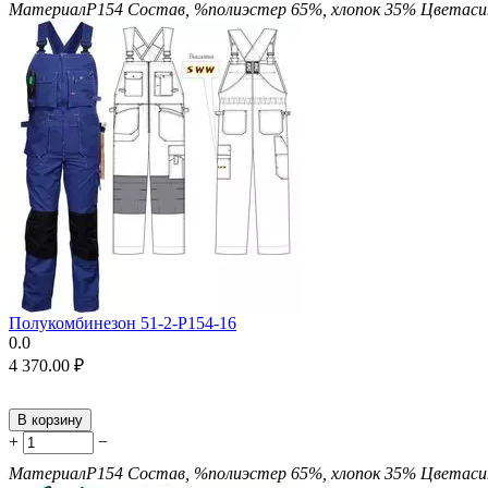
Материал
P154
Состав, %
полиэстер 65%, хлопок 35%
Цвета
с
Полукомбинезон 51-2-P154-16
0.0
4 370.00
₽
В корзину
+
−
Материал
P154
Состав, %
полиэстер 65%, хлопок 35%
Цвета
с