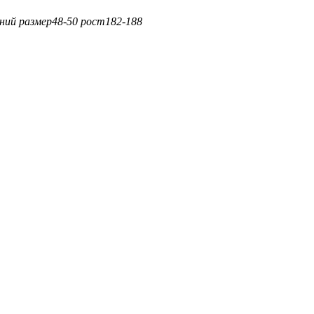
иний
размер
48-50
рост
182-188