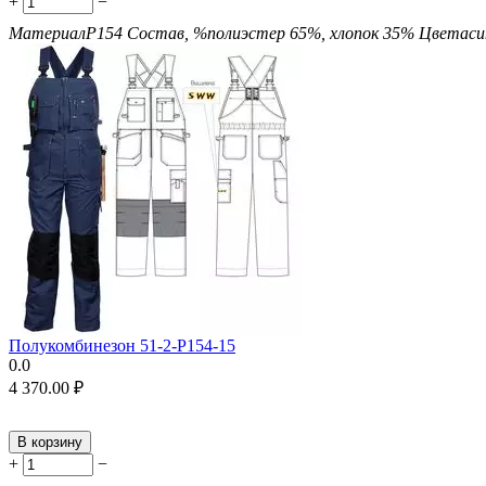
+
−
Материал
P154
Состав, %
полиэстер 65%, хлопок 35%
Цвета
с
Полукомбинезон 51-2-P154-15
0.0
4 370.00
₽
В корзину
+
−