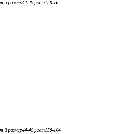
иний
размер
44-46
рост
158-164
иний
размер
44-46
рост
158-164