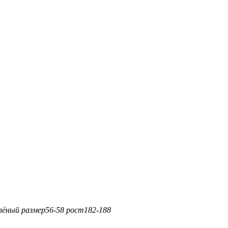
елёный
размер
56-58
рост
182-188