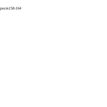
рост
158-164