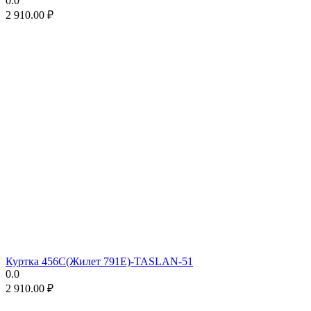
0.0
2 910.00
₽
Куртка 456C(Жилет 791E)-TASLAN-51
0.0
2 910.00
₽