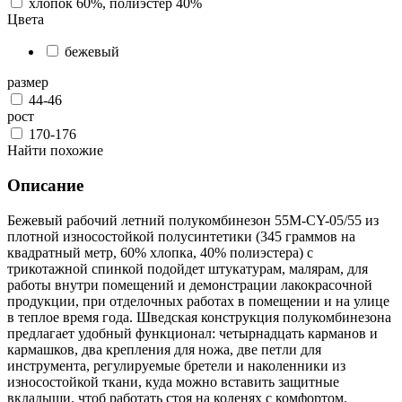
хлопок 60%, полиэстер 40%
Цвета
бежевый
размер
44-46
рост
170-176
Найти похожие
Описание
Бежевый рабочий летний полукомбинезон 55M-CY-05/55 из
плотной износостойкой полусинтетики (345 граммов на
квадратный метр, 60% хлопка, 40% полиэстера) с
трикотажной спинкой подойдет штукатурам, малярам, для
работы внутри помещений и демонстрации лакокрасочной
продукции, при отделочных работах в помещении и на улице
в теплое время года. Шведская конструкция полукомбинезона
предлагает удобный функционал: четырнадцать карманов и
кармашков, два крепления для ножа, две петли для
инструмента, регулируемые бретели и наколенники из
износостойкой ткани, куда можно вставить защитные
вкладыши, чтоб работать стоя на коленях с комфортом.