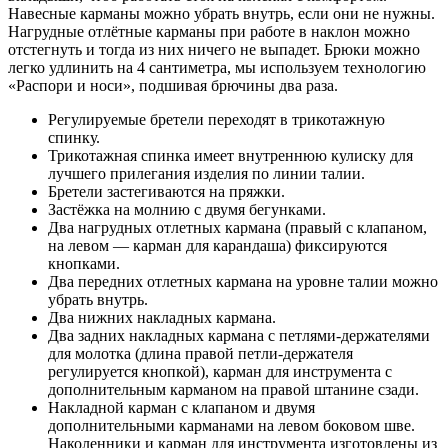
Навесные карманы можно убрать внутрь, если они не нужны.
Нагрудные отлётные карманы при работе в наклон можно
отстегнуть и тогда из них ничего не выпадет. Брюки можно
легко удлинить на 4 сантиметра, мы используем технологию
«Распори и носи», подшивая брючины два раза.
Регулируемые бретели переходят в трикотажную
спинку.
Трикотажная спинка имеет внутреннюю кулиску для
лучшего прилегания изделия по линии талии.
Бретели застегиваются на пряжки.
Застёжка на молнию с двумя бегунками.
Два нагрудных отлетных кармана (правый с клапаном,
на левом — карман для карандаша) фиксируются
кнопками.
Два передних отлетных кармана на уровне талии можно
убрать внутрь.
Два нижних накладных кармана.
Два задних накладных кармана с петлями-держателями
для молотка (длина правой петли-держателя
регулируется кнопкой), карман для инструмента с
дополнительным карманом на правой штанине сзади.
Накладной карман с клапаном и двумя
дополнительными карманами на левом боковом шве.
Наколенники и карман для инструмента изготовлены из