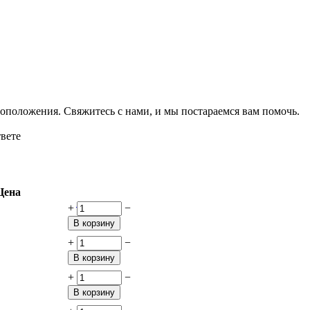
оположения. Свяжитесь с нами, и мы постараемся вам помочь.
твете
Цена
+
−
В корзину
+
−
В корзину
+
−
В корзину