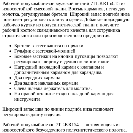
Рабочий полукомбинезон мужской летний 71T-KR154-15 из
износостойкой смесовой ткани. Восемь карманов, петля для
молотка, регулируемые бретели. Широкий запас подгиба низа
позволяет регулировать длину изделия. Добавьте подходящую
рабочую куртку из полусинтетической ткани и получите
рабочий костюм скандинавского качества для сотрудника
строительного или производственного предприятия.
Бретели застегиваются на пряжки.
Гульфик с застежкой-молнией.
Боковые застежки на кнопки-пуговицы позволяют
регулировать ширину изделия по линии талии.
Нагрудный накладной карман с клапаном и
дополнительным карманом для карандаша.
Два передних кармана.
Два задних накладных кармана.
Слева шлевка-держатель для молотка.
На правой штанине сзади накладной карман для
инструмента.
Широкий запас шва по линии подгиба низа позволяет
регулировать длину изделия.
Рабочий полукомбинезон 71T-KR154 — летняя модель из
износостойкого безусадочного полусинтетического полотна,