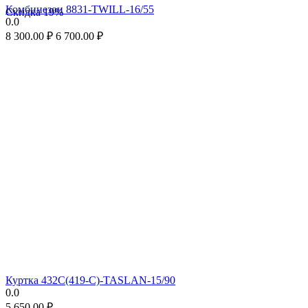
Комбинезон 8831-TWILL-16/55
Скидка
19%
0.0
8 300.00
₽
6 700.00
₽
Куртка 432С(419-С)-TASLAN-15/90
0.0
5 650.00
₽