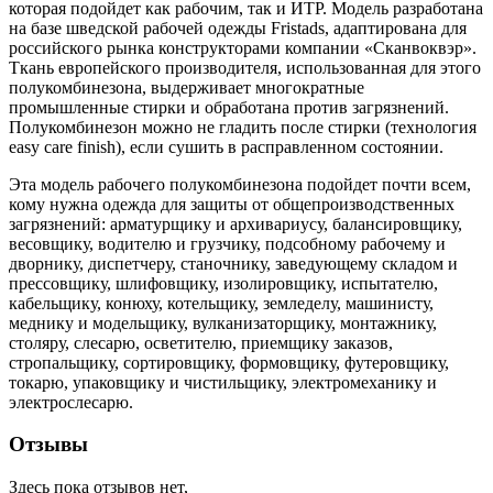
которая подойдет как рабочим, так и ИТР. Модель разработана
на базе шведской рабочей одежды Fristads, адаптирована для
российского рынка конструкторами компании «Сканвоквэр».
Ткань европейского производителя, использованная для этого
полукомбинезона, выдерживает многократные
промышленные стирки и обработана против загрязнений.
Полукомбинезон можно не гладить после стирки (технология
easy care finish), если сушить в расправленном состоянии.
Эта модель рабочего полукомбинезона подойдет почти всем,
кому нужна одежда для защиты от общепроизводственных
загрязнений: арматурщику и архивариусу, балансировщику,
весовщику, водителю и грузчику, подсобному рабочему и
дворнику, диспетчеру, станочнику, заведующему складом и
прессовщику, шлифовщику, изолировщику, испытателю,
кабельщику, конюху, котельщику, земледелу, машинисту,
меднику и модельщику, вулканизаторщику, монтажнику,
столяру, слесарю, осветителю, приемщику заказов,
стропальщику, сортировщику, формовщику, футеровщику,
токарю, упаковщику и чистильщику, электромеханику и
электрослесарю.
Отзывы
Здесь пока отзывов нет,