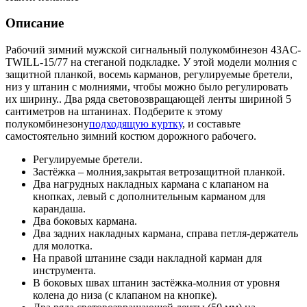
Описание
Рабочий зимний мужской сигнальный полукомбинезон 43AC-
TWILL-15/77 на стеганой подкладке. У этой модели молния с
защитной планкой, восемь карманов, регулируемые бретели,
низ у штанин с молниями, чтобы можно было регулировать
их ширину.. Два ряда световозвращающей ленты шириной 5
сантиметров на штанинах. Подберите к этому
полукомбинезону
подходящую куртку
, и составьте
самостоятельно зимний костюм дорожного рабочего.
Регулируемые бретели.
Застёжка – молния,закрытая ветрозащитной планкой.
Два нагрудных накладных кармана с клапаном на
кнопках, левый с дополнительным карманом для
карандаша.
Два боковых кармана.
Два задних накладных кармана, справа петля-держатель
для молотка.
На правой штанине сзади накладной карман для
инструмента.
В боковых швах штанин застёжка-молния от уровня
колена до низа (с клапаном на кнопке).