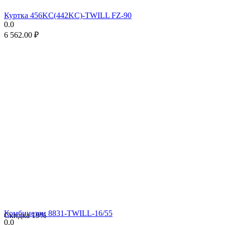
Куртка 456KC(442KC)-TWILL FZ-90
0.0
6 562.00
₽
Комбинезон 8831-TWILL-16/55
Скидка
19%
0.0