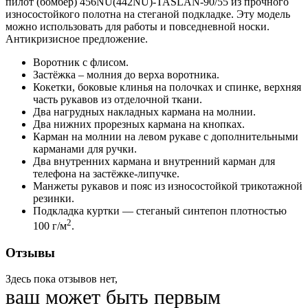
пилот (бомбер) 456NU(442NU)-TASLAN-90/55 из прочного
износостойкого полотна на стеганой подкладке. Эту модель
можно использовать для работы и повседневной носки.
Антикризисное предложение.
Воротник с флисом.
Застёжка – молния до верха воротника.
Кокетки, боковые клинья на полочках и спинке, верхняя
часть рукавов из отделочной ткани.
Два нагрудных накладных кармана на молнии.
Два нижних прорезных кармана на кнопках.
Карман на молнии на левом рукаве с дополнительными
карманами для ручки.
Два внутренних кармана и внутренний карман для
телефона на застёжке-липучке.
Манжеты рукавов и пояс из износостойкой трикотажной
резинки.
Подкладка куртки — стеганый синтепон плотностью
2
100 г/м
.
Отзывы
Здесь пока отзывов нет,
ваш может быть первым