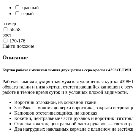
красный
серый
размер
56-58
рост
170-176
Найти похожие
Описание
Куртка рабочая мужская зимняя двухцветная серо-красная 4398•T-TWILL-
Рабочая зимняя двухцветная мужская удлиненная куртка 4398•T
обхвата талии и низа куртки, отстегивающийся капюшон с рег
работе в тёмное время суток и в условиях плохой видимости.
Воротник отложной, из основной ткани.
Застёжка – молния до верха воротника, закрыта ветрозащ
Капюшон отстегивающийся, на кнопках.
Кокетки, центральные части рукавов и воротник изготов
Отделка кокеток, центральной части рукавов — светоот
Два нагрудных накладных кармана с клапаном на застёж