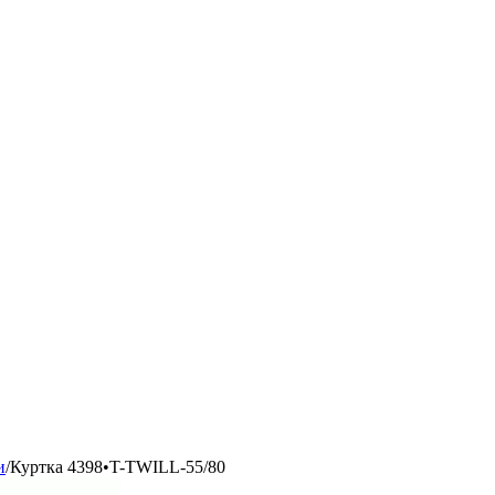
и
/
Куртка 4398•T-TWILL-55/80