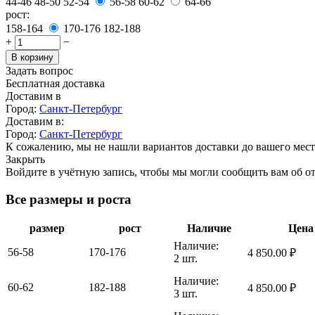
44-46
48-50
52-54
56-58
60-62
64-66
рост:
158-164
170-176
182-188
+
−
В корзину
Задать вопрос
Бесплатная доставка
Доставим в
Город:
Санкт-Петербург
Доставим в:
Город:
Санкт-Петербург
К сожалению, мы не нашли вариантов доставки до вашего мест
Закрыть
Войдите в учётную запись, чтобы мы могли сообщить вам об о
Все размеры и роста
размер
рост
Наличие
Цена
Наличие:
56-58
170-176
4 850.00
₽
2 шт.
Наличие:
60-62
182-188
4 850.00
₽
3 шт.