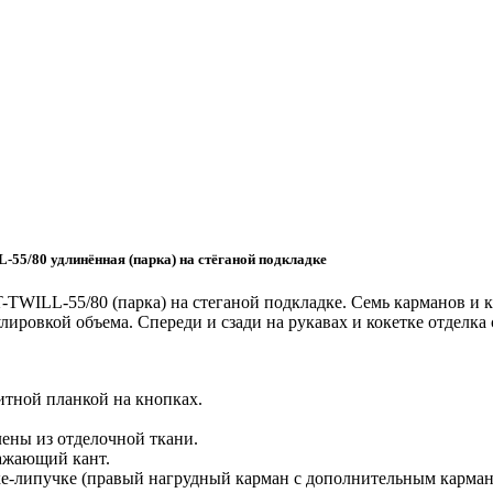
55/80 удлинённая (парка) на стёганой подкладке
-TWILL-55/80 (парка) на стеганой подкладке. Семь карманов и 
улировкой объема. Спереди и сзади на рукавах и кокетке отдел
итной планкой на кнопках.
лены из отделочной ткани.
ражающий кант.
ке-липучке (правый нагрудный карман с дополнительным карман