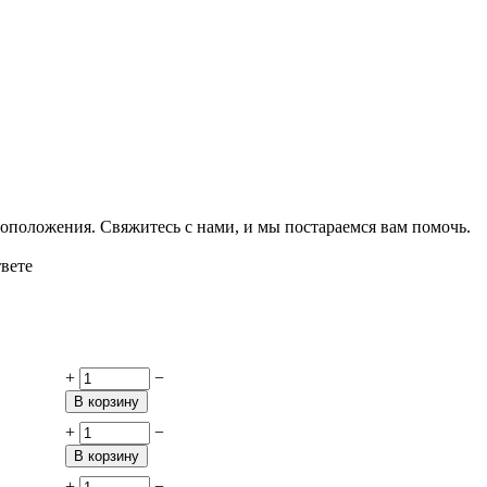
оположения. Свяжитесь с нами, и мы постараемся вам помочь.
твете
+
−
В корзину
+
−
В корзину
+
−