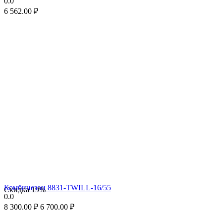
0.0
6 562.00
₽
Комбинезон 8831-TWILL-16/55
Скидка
19%
0.0
8 300.00
₽
6 700.00
₽