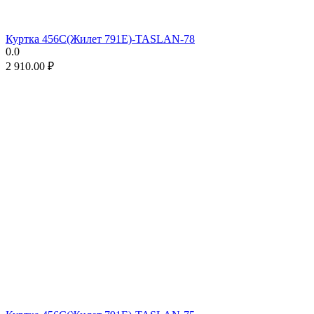
Куртка 456C(Жилет 791E)-TASLAN-78
0.0
2 910.00
₽