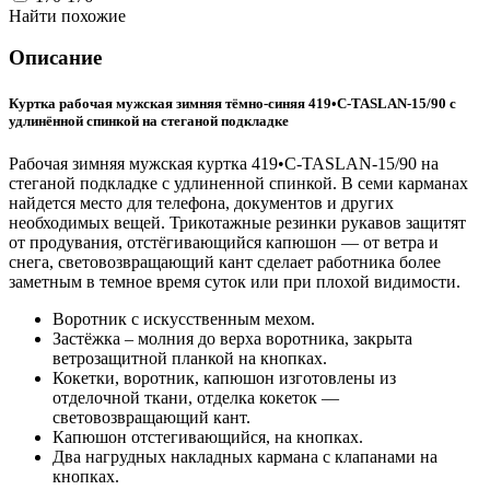
Найти похожие
Описание
Куртка рабочая мужская зимняя тёмно-синяя 419•C-TASLAN-15/90 с
удлинённой спинкой на стеганой подкладке
Рабочая зимняя мужская куртка 419•C-TASLAN-15/90 на
стеганой подкладке с удлиненной спинкой. В семи карманах
найдется место для телефона, документов и других
необходимых вещей. Трикотажные резинки рукавов защитят
от продувания, отстёгивающийся капюшон — от ветра и
снега, световозвращающий кант сделает работника более
заметным в темное время суток или при плохой видимости.
Воротник с искусственным мехом.
Застёжка – молния до верха воротника, закрыта
ветрозащитной планкой на кнопках.
Кокетки, воротник, капюшон изготовлены из
отделочной ткани, отделка кокеток —
световозвращающий кант.
Капюшон отстегивающийся, на кнопках.
Два нагрудных накладных кармана с клапанами на
кнопках.