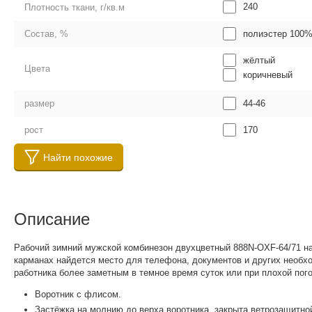
240
Плотность ткани, г/кв.м
полиэстер 100
Состав, %
жёлтый
Цвета
коричневый
44-46
размер
170
рост
Найти похожие
Описание
Рабочий зимний мужской комбинезон двухцветный 888N-OXF-64/71 на 
карманах найдется место для телефона, документов и других необх
работника более заметным в темное время суток или при плохой пог
Воротник с флисом.
Застёжка на молнию до верха воротника, закрыта ветрозащитно