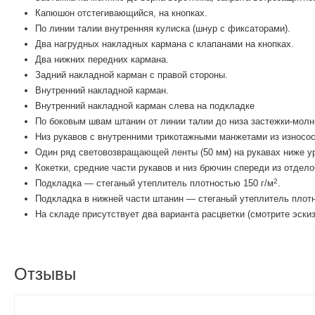
Капюшон отстегивающийся, на кнопках.
По линии талии внутренняя кулиска (шнур с фиксаторами).
Два нагрудных накладных кармана с клапанами на кнопках.
Два нижних передних кармана.
Задний накладной карман с правой стороны.
Внутренний накладной карман.
Внутренний накладной карман слева на подкладке
По боковым швам штанин от линии талии до низа застежки-молн
Низ рукавов с внутренними трикотажными манжетами из износос
Один ряд световозвращающей ленты (50 мм) на рукавах ниже ур
Кокетки, средние части рукавов и низ брючин спереди из отдело
2
Подкладка — стеганый утеплитель плотностью 150 г/м
.
Подкладка в нижней части штанин — стеганый утеплитель плотн
На складе присутствует два варианта расцветки (смотрите эскиз
Отзывы