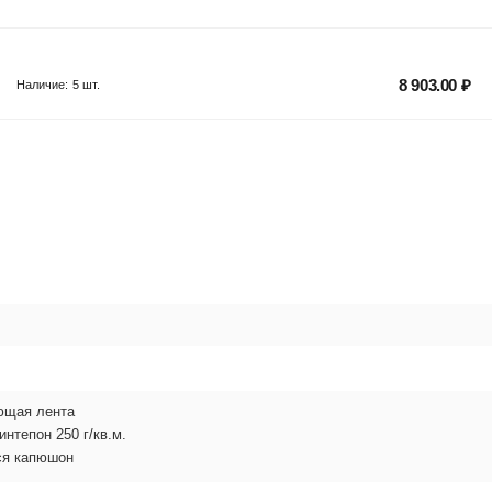
8 903.00
₽
Наличие:
5 шт.
ющая лента
нтепон 250 г/кв.м.
ся капюшон