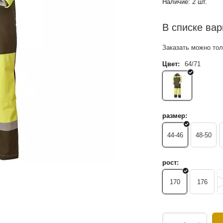
Наличие:
2 шт.
В списке ва
Заказать можно толь
Цвет:
64/71
размер:
44-46
48-50
рост:
170
176