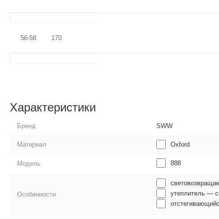
56-58
170
Характеристики
Бренд
SWW
Oxford
Материал
888
Модель
световозвраща
утеплитель — си
Особенности
отстегивающий