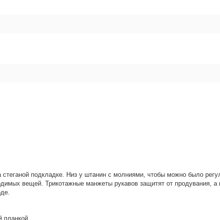
%
стеганой подкладке. Низ у штанин с молниями, чтобы можно было регул
одимых вещей. Трикотажные манжеты рукавов защитят от продувания, а
оде.
й планкой.