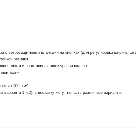
ии с ветрозащитными планками на кнопках (для регулировки ширины шта
тойкой резинки.
овня локтя и на штанинах ниже уровня колена.
чной ткани.
2
остью 100 г/м
.
ы варианта 1 и 2), в поставку могут попасть различные варианты.