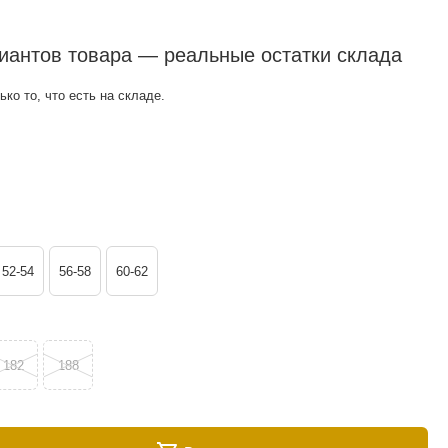
риантов товара — реальные остатки склада
ко то, что есть на складе.
52-54
56-58
60-62
182
188