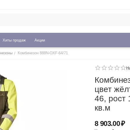
Хиты продаж
Акции
незоны
Комбинезон 888N-OXF-64/71
/
Н
Комбинез
цвет жёл
46, рост 
кв.м
8 903.00
₽