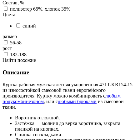
Состав, %
полиэстер 65%, хлопок 35%
Цвета
синий
размер
56-58
рост
182-188
Найти похожие
Описание
Куртка рабочая мужская летняя укороченная 471T-KR154-15
из износостойкой смесовой ткани европейского
производителя. Куртку можно комбинировать с
любым
полукомбинезоном
, или с
любыми брюками
из смесовой
ткани.
Воротник отложной.
Застёжка — молния до верха воротника, закрыта
планкой на кнопках.
Спинка со складками.