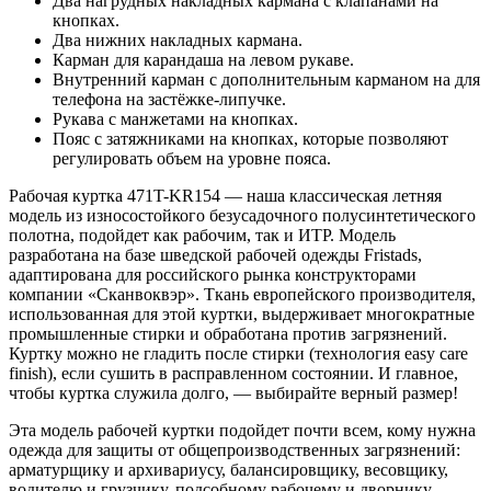
Два нагрудных накладных кармана с клапанами на
кнопках.
Два нижних накладных кармана.
Карман для карандаша на левом рукаве.
Внутренний карман с дополнительным карманом на для
телефона на застёжке-липучке.
Рукава с манжетами на кнопках.
Пояс с затяжниками на кнопках, которые позволяют
регулировать объем на уровне пояса.
Рабочая куртка 471T-KR154 — наша классическая летняя
модель из износостойкого безусадочного полусинтетического
полотна, подойдет как рабочим, так и ИТР. Модель
разработана на базе шведской рабочей одежды Fristads,
адаптирована для российского рынка конструкторами
компании «Сканвоквэр». Ткань европейского производителя,
использованная для этой куртки, выдерживает многократные
промышленные стирки и обработана против загрязнений.
Куртку можно не гладить после стирки (технология easy care
finish), если сушить в расправленном состоянии. И главное,
чтобы куртка служила долго, — выбирайте верный размер!
Эта модель рабочей куртки подойдет почти всем, кому нужна
одежда для защиты от общепроизводственных загрязнений:
арматурщику и архивариусу, балансировщику, весовщику,
водителю и грузчику, подсобному рабочему и дворнику,