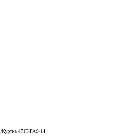
и
/
Куртка 471T-FAS-14