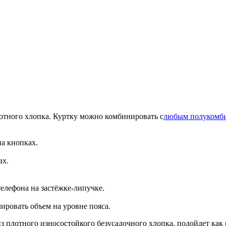
лотного хлопка. Куртку можно комбинировать с
любым полукомб
на кнопках.
ах.
елефона на застёжке-липучке.
ировать объем на уровне пояса.
з плотного износостойкого безусадочного хлопка, подойдет как