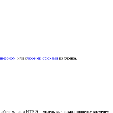
инезоном
, или с
любыми брюками
из хлопка.
 рабочим, так и ИТР. Эта модель выдержала проверку временем,