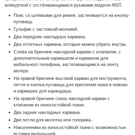
или
курткой с отстёгивающимися рукавами модели 450T
.
Пояс со шлёвками для ремня, застегивается на кнопку-
пуговицу.
Гульфик с застежкой-молнией.
Два передних накладных кармана.
Два отлетных кармана, которые можно убрать внутрь.
Слева на брючине накладной карман с клапаном, с
дополнительным кармашком и карманом для
мобильного телефона, застегивающимся на ленту
велкро.
На правой брючине высокий карман для инструмента,
петля и кнопка-пуговица для крепления ножа в ножнах
и кармашек для карандаша.
На правой брючине снизу накладной карман с
клапаном из износостойкой ткани.
Два задних накладных кармана.
Две петли для молотка или топорика.
Наколенники из износостойкой ткани с возможностью
вставки вкладышей.