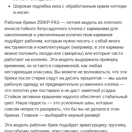
Широкая подгибка низа с обработанным краем «отпори
и носи».
Рабочие брюки 255KP-FAS — летняя модель из плотного
износостойкого безусадочного хлопка c карманами для
наколенников и увеличенным количеством карманов
подойдет рабочим, которым нужно носить с собой много
инструментов и комплектующих (например, в эти карманы
можно положить гвозди или саморезы) или которые часто
работают на коленях. Эта модель выдержала проверку
временем, но остается современной, как любая
нестареющая классика. Вы можете не волноваться, что эти
брюки после стирки сядут на десять процентов — мы шьем
рабочую одежду из предварительно усаженного хлопка —
это полотно уже постирано и не даст заметной усадки.
Стойкое активное крашение надолго обеспечит стабильный
цвет. Наша гордость — это усиленные швы, которые
совсем непросто разорвать, что бы вы не делали в этих
брюках. Главное — выбирайте верный размер!
Эта модель рабочих брюк подойдет арматурщику, грузчику,
подсобному рабочему, прессовщику, шлифовщику,