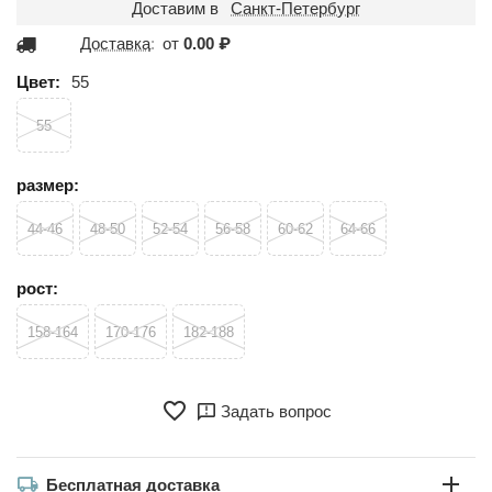
Доставим в
Санкт-Петербург
Доставка
:
от
0.00
₽
Цвет:
55
55
размер:
44-46
48-50
52-54
56-58
60-62
64-66
рост:
158-164
170-176
182-188
Задать вопрос
Бесплатная доставка