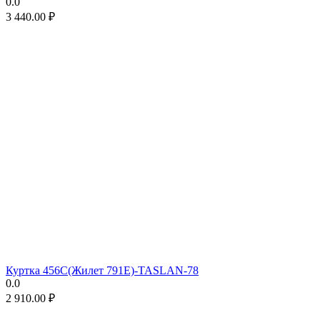
0.0
3 440.00
₽
Куртка 456C(Жилет 791E)-TASLAN-78
0.0
2 910.00
₽