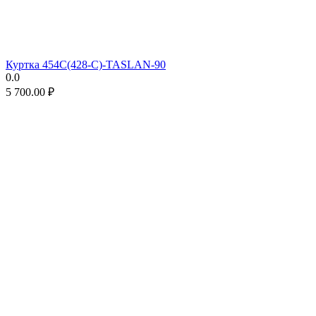
Куртка 454C(428-C)-TASLAN-90
0.0
5 700.00
₽