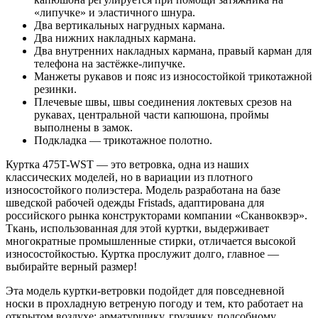
«липучке» и эластичного шнура.
Два вертикальных нагрудных кармана.
Два нижних накладных кармана.
Два внутренних накладных кармана, правый карман для
телефона на застёжке-липучке.
Манжеты рукавов и пояс из износостойкой трикотажной
резинки.
Плечевые швы, швы соединения локтевых срезов на
рукавах, центральной части капюшона, проймы
выполнены в замок.
Подкладка — трикотажное полотно.
Куртка 475T-WST — это ветровка, одна из наших
классических моделей, но в вариации из плотного
износостойкого полиэстера. Модель разработана на базе
шведской рабочей одежды Fristads, адаптирована для
российского рынка конструкторами компании «Сканвоквэр».
Ткань, использованная для этой куртки, выдерживает
многократные промышленные стирки, отличается высокой
износостойкостью. Куртка прослужит долго, главное —
выбирайте верный размер!
Эта модель куртки-ветровки подойдет для повседневной
носки в прохладную ветреную погоду и тем, кто работает на
открытом воздухе: арматурщику, грузчику, подсобному